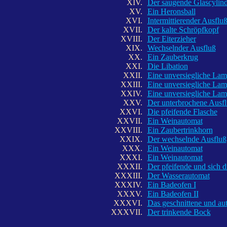
XIV.
Der saugende Glascylind
XV.
Ein Heronsball
XVI.
Intermittierender Ausflu
XVII.
Der kalte Schröpfkopf
XVIII.
Der Eiterzieher
XIX.
Wechselnder Ausfluß
XX.
Ein Zauberkrug
XXI.
Die Libation
XXII.
Eine unversiegliche Lam
XXIII.
Eine unversiegliche Lam
XXIV.
Eine unversiegliche Lam
XXV.
Der unterbrochene Ausf
XXVI.
Die pfeifende Flasche
XXVII.
Ein Weinautomat
XXVIII.
Ein Zaubertrinkhorn
XXIX.
Der wechselnde Ausfluß
XXX.
Ein Weinautomat
XXXI.
Ein Weinautomat
XXXII.
Der pfeifende und sich
XXXIII.
Der Wasserautomat
XXXIV.
Ein Badeofen I
XXXV.
Ein Badeofen II
XXXVI.
Das geschnittene und au
XXXVII.
Der trinkende Bock