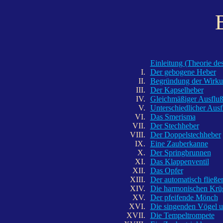
Einleitung (Theorie d
I.
Der gebogene Heber
II.
Begründung der Wirku
III.
Der Kapselheber
IV.
Gleichmäßiger Ausflu
V.
Unterschiedlicher Ausf
VI.
Das Smerisma
VII.
Der Stechheber
VIII.
Der Doppelstechheber
IX.
Eine Zauberkanne
X.
Der Springbrunnen
XI.
Das Klappenventil
XII.
Das Opfer
XIII.
Der automatisch fließ
XIV.
Die harmonischen Krü
XV.
Der pfeifende Mönch
XVI.
Die singenden Vögel u
XVII.
Die Tempeltrompete