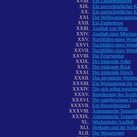
XVIII.
Ein Zaubertrinkhorn
XIX.
Ein unerschöpflicher K
XX.
Ein unerschöpflicher K
XXI.
Der Weihwasserautom
XXII.
Ein Zauberkrug
XXIII.
Ausfluß von Wein
XXIV.
Ausfluß einer Mischu
XXV.
Nachfüllen eines Weinb
XXVI.
Nachfüllen eines Weinb
XXVII.
Nachfüllen eines Weinb
XXVIII.
Die Feuerspritze
XXIX.
Der trinkende Adler
XXX.
Der trinkende Bock
XXXI.
Der trinkende Hirsch
XXXII.
Das ägyptische Weihb
XXXIII.
Ein Weinautomat für v
XXXIV.
Die sich selbst reguli
XXXV.
Regulierung des Ausflu
XXXVI.
Der unterbrochene Ei
XXXVII.
Ein Heronsbrunnen
XXXVIII.
Automatische Tempelth
XXXIX.
Automatische Tempelth
XL.
Wechselnder Ausfluß
XLI.
Herkules und die Schl
XLII.
Die Wasserorgel