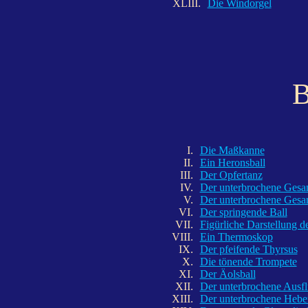
XLIII.
Die Windorgel
B
I.
Die Maßkanne
II.
Ein Heronsball
III.
Der Opfertanz
IV.
Der unterbrochene Gesa
V.
Der unterbrochene Gesan
VI.
Der springende Ball
VII.
Figürliche Darstellung de
VIII.
Ein Thermoskop
IX.
Der pfeifende Thyrsus
X.
Die tönende Trompete
XI.
Der Äolsball
XII.
Der unterbrochene Ausf
XIII.
Der unterbrochene Hebe